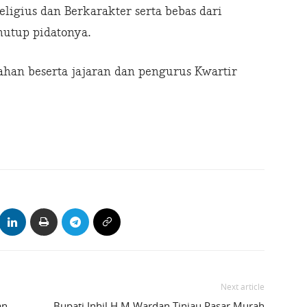
ligius dan Berkarakter serta bebas dari
nutup pidatonya.
han beserta jajaran dan pengurus Kwartir
Next article
an
Bupati Inhil H M Wardan Tinjau Pasar Murah