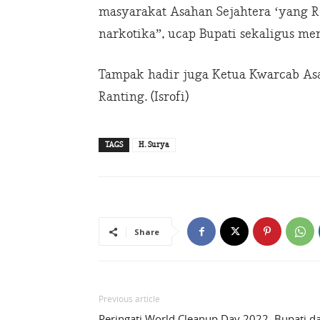
masyarakat Asahan Sejahtera ‘yang Re
narkotika”, ucap Bupati sekaligus me
Tampak hadir juga Ketua Kwarcab Asa
Ranting. (Isrofi)
TAGS
H. Surya
Share
Previous article
Peringati World Cleanup Day 2022, Bupati d