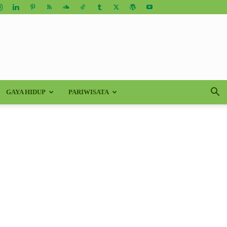
GAYA HIDUP
PARIWISATA