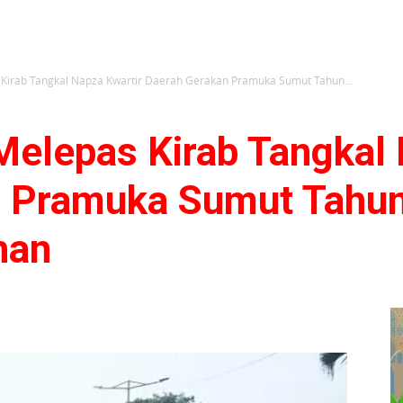
Kirab Tangkal Napza Kwartir Daerah Gerakan Pramuka Sumut Tahun...
Melepas Kirab Tangkal 
 Pramuka Sumut Tahun
han