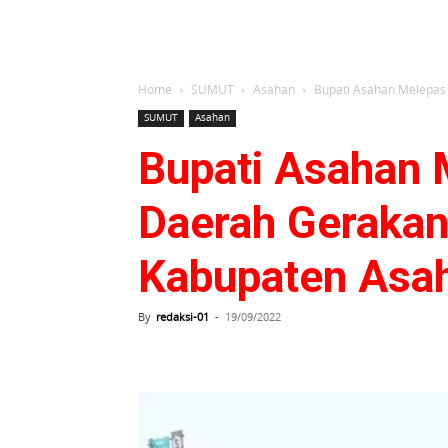
Home
SUMUT
Asahan
Bupati Asahan Melepas 
SUMUT
Asahan
Bupati Asahan 
Daerah Gerakan
Kabupaten Asa
By
redaksi-01
-
19/09/2022