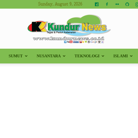
Sunday, August 9, 2026
SUMUT
NUSANTARA
TEKNOLOGI
ISLAMI
Kundur
News