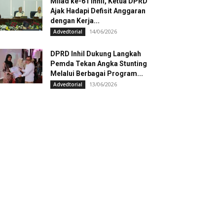
Milad ke-61 Inhil, Ketua DPRD
Ajak Hadapi Defisit Anggaran
dengan Kerja...
14/06/2026
Advedtorial
DPRD Inhil Dukung Langkah
Pemda Tekan Angka Stunting
Melalui Berbagai Program...
13/06/2026
Advedtorial