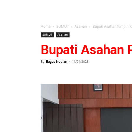
Home
SUMUT
Asahan
Bupati Asahan Pimpin R
SUMUT
Asahan
Bupati Asahan 
By
Bagus Nudian
-
11/04/2023