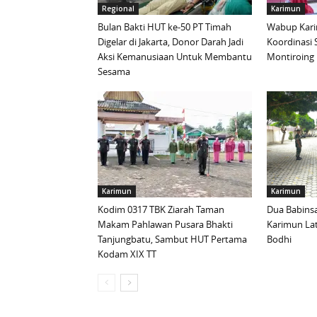
Regional
Karimun
Bulan Bakti HUT ke-50 PT Timah
Wabup Kari
Digelar di Jakarta, Donor Darah Jadi
Koordinasi 
Aksi Kemanusiaan Untuk Membantu
Montiroing 
Sesama
Karimun
Karimun
Kodim 0317 TBK Ziarah Taman
Dua Babinsa
Makam Pahlawan Pusara Bhakti
Karimun La
Tanjungbatu, Sambut HUT Pertama
Bodhi
Kodam XIX TT