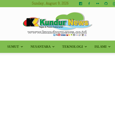
Sunday, August 9, 2026
SUMUT
NUSANTARA
TEKNOLOGI
ISLAMI
Kundur
News