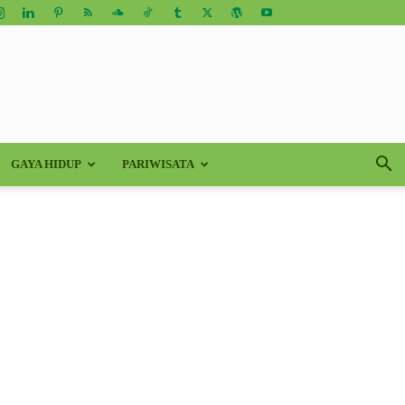
GAYA HIDUP
PARIWISATA