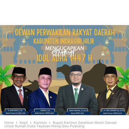
Home
Kepri
Karimun
Bupati Karimun Serahkan Mesin Genset
Untuk Rumah Duka Yayasan Hieng Qiau Puakang