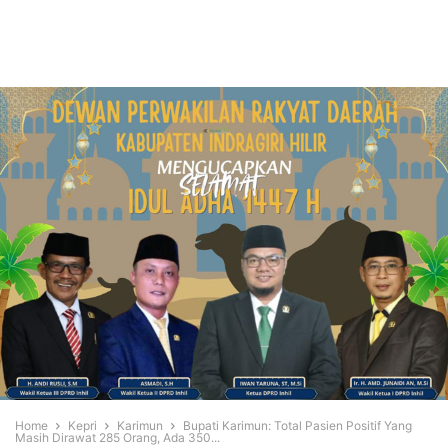
Home
Kepri
Karimun
Bupati Karimun: Total Pasien Positif Yang
Masih Dirawat 285 Orang, Ada 350...