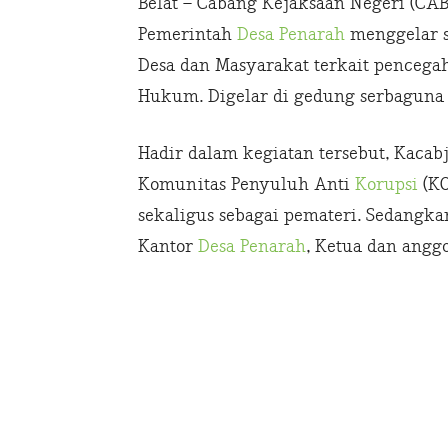
Belat – Cabang Kejaksaan Negeri (CA
Pemerintah
Desa Penarah
menggelar so
Desa dan Masyarakat terkait pencega
Hukum. Digelar di gedung serbagun
Hadir dalam kegiatan tersebut, Kacabj
Komunitas Penyuluh Anti
Korupsi
(KO
sekaligus sebagai pemateri. Sedangkan 
Kantor
Desa Penarah
, Ketua dan angg