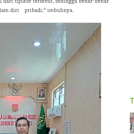
dari tipikor tersebut, sehingga benar-benar
dalam diri pribadi,” imbuhnya.
T