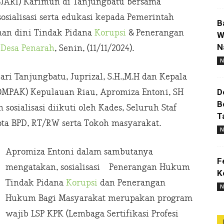
BJARI) Karimun di Tanjungbatu bersama
sialisasi serta edukasi kepada Pemerintah
B
han dini Tindak Pidana
Korupsi
& Penerangan
W
N
a
Desa Penarah
, Senin, (11/11/2024).
N
ari Tanjungbatu, Juprizal, S.H.,M.H dan Kepala
D
MPAK) Kepulauan Riau, Apromiza Entoni, SH
B
sosialisasi diikuti oleh Kades, Seluruh Staf
T
ota BPD, RT/RW serta Tokoh masyarakat.
N
Apromiza Entoni dalam sambutanya
F
mengatakan, sosialisasi Penerangan Hukum
K
Tindak Pidana
Korupsi
dan Penerangan
N
Hukum Bagi Masyarakat merupakan program
wajib LSP KPK (Lembaga Sertifikasi Profesi