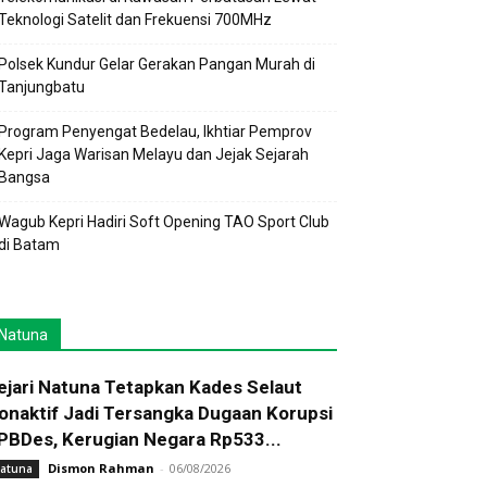
Teknologi Satelit dan Frekuensi 700MHz
Polsek Kundur Gelar Gerakan Pangan Murah di
Tanjungbatu
Program Penyengat Bedelau, Ikhtiar Pemprov
Kepri Jaga Warisan Melayu dan Jejak Sejarah
Bangsa
Wagub Kepri Hadiri Soft Opening TAO Sport Club
di Batam
Natuna
ejari Natuna Tetapkan Kades Selaut
onaktif Jadi Tersangka Dugaan Korupsi
PBDes, Kerugian Negara Rp533...
Dismon Rahman
-
06/08/2026
atuna