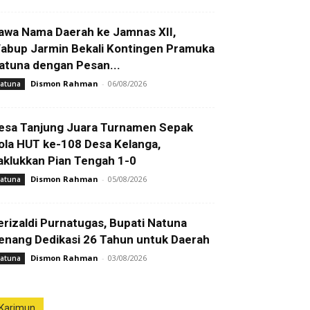
awa Nama Daerah ke Jamnas XII,
abup Jarmin Bekali Kontingen Pramuka
atuna dengan Pesan...
Dismon Rahman
-
06/08/2026
atuna
esa Tanjung Juara Turnamen Sepak
ola HUT ke-108 Desa Kelanga,
aklukkan Pian Tengah 1-0
Dismon Rahman
-
05/08/2026
atuna
erizaldi Purnatugas, Bupati Natuna
enang Dedikasi 26 Tahun untuk Daerah
Dismon Rahman
-
03/08/2026
atuna
Karimun