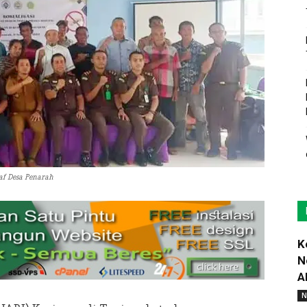
af Desa Penarah
K
N
A
N