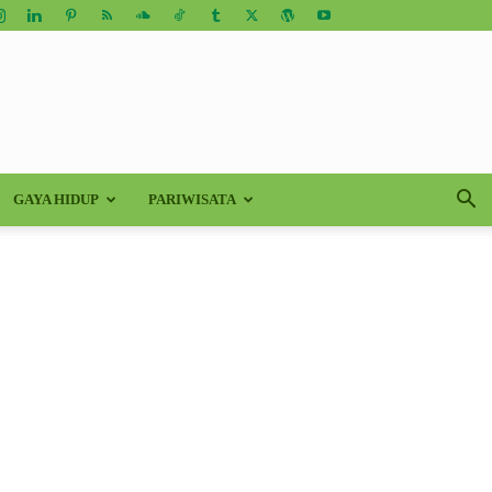
GAYA HIDUP
PARIWISATA