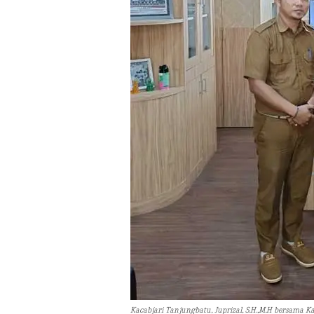
Kacabjari Tanjungbatu, Juprizal, S.H.,M.H bersama K