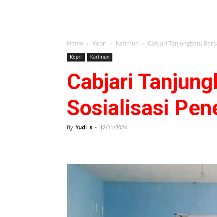
Home
Kepri
Karimun
Cabjari Tanjungbatu Ber
Kepri
Karimun
Cabjari Tanjun
Sosialisasi Pe
By
Yudi .s
-
12/11/2024