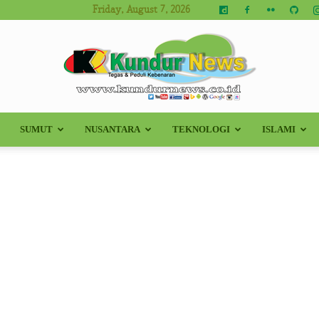
Friday, August 7, 2026
SUMUT
NUSANTARA
TEKNOLOGI
ISLAMI
Kundur
News