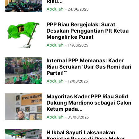
Riau...
Abdulah
-
24/06/2025
PPP Riau Bergejolak: Surat
Desakan Penggantian Plt Ketua
Mengalir ke Pusat
Abdulah
-
14/06/2025
Internal PPP Memanas: Kader
Riau Serukan ‘Usir Gus Romi dari
Partai!’”
Abdulah
-
12/06/2025
Mayoritas Kader PPP Riau Solid
Dukung Mardiono sebagai Calon
Ketum pada...
Abdulah
-
03/06/2025
H Ikbal Sayuti Laksanakan
Kegiatan Reses di Desa Mekar