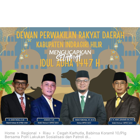
Home
Regional
Riau
Cegah Karhutla, Babinsa Koramil 10/Plg
Bersama Polri Lakukan Sosialisasi dan Patroli di...