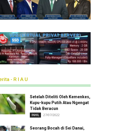
rita - R I A U
Setelah Diteliti Oleh Kemenkes,
Kupu-kupu Putih Atau Ngengat
Tidak Beracun
27/07/2022
INHIL
Seorang Bocah di Sei Danai,