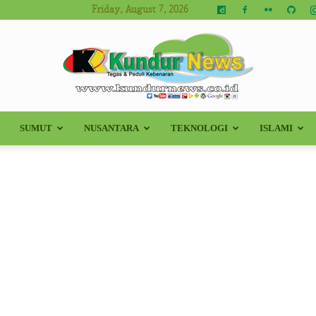
Friday, August 7, 2026
SUMUT
NUSANTARA
TEKNOLOGI
ISLAMI
Kundur
News