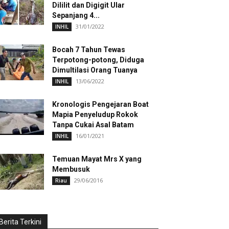
Dililit dan Digigit Ular
Sepanjang 4...
31/01/2022
INHIL
Bocah 7 Tahun Tewas
Terpotong-potong, Diduga
Dimultilasi Orang Tuanya
13/06/2022
INHIL
Kronologis Pengejaran Boat
Mapia Penyeludup Rokok
Tanpa Cukai Asal Batam
16/01/2021
INHIL
Temuan Mayat Mrs X yang
Membusuk
29/06/2016
Riau
Berita Terkini