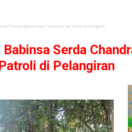
rda Chandra Bastian Gelar Sosialisasi dan Patroli di Pelangiran
 Babinsa Serda Chandr
Patroli di Pelangiran