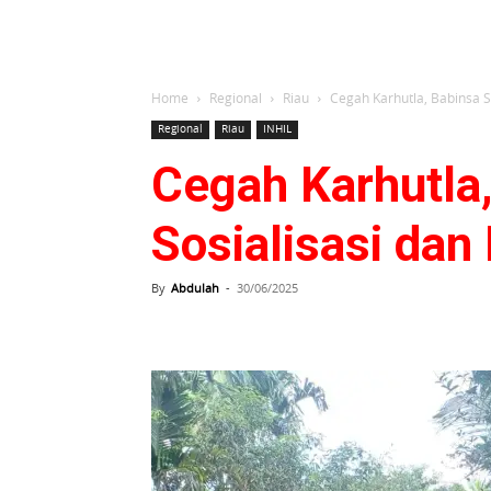
Home
Regional
Riau
Cegah Karhutla, Babinsa Se
Regional
Riau
INHIL
Cegah Karhutla,
Sosialisasi dan 
By
Abdulah
-
30/06/2025