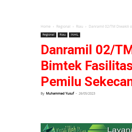
Home
Regional
Riau
Danramil 02/TM Diwakili ol
Regional
Riau
INHIL
Danramil 02/TM 
Bimtek Fasilit
Pemilu Sekeca
By
Muhammad Yusuf
-
26/05/2023