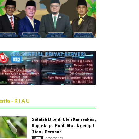
rita - R I A U
Setelah Diteliti Oleh Kemenkes,
Kupu-kupu Putih Atau Ngengat
Tidak Beracun
27/07/2022
INHIL