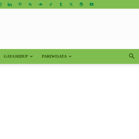
GAYA HIDUP
PARIWISATA