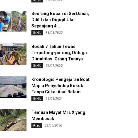
Seorang Bocah di Sei Danai,
Dililit dan Digigit Ular
Sepanjang 4...
31/01/2022
INHIL
Bocah 7 Tahun Tewas
Terpotong-potong, Diduga
Dimultilasi Orang Tuanya
13/06/2022
INHIL
Kronologis Pengejaran Boat
Mapia Penyeludup Rokok
Tanpa Cukai Asal Batam
16/01/2021
INHIL
Temuan Mayat Mrs X yang
Membusuk
29/06/2016
Riau