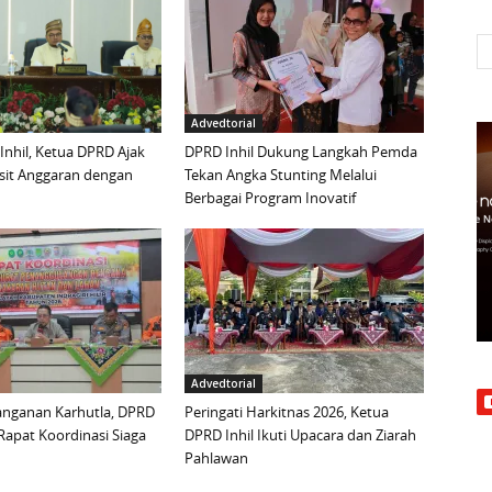
Advedtorial
 Inhil, Ketua DPRD Ajak
DPRD Inhil Dukung Langkah Pemda
sit Anggaran dengan
Tekan Angka Stunting Melalui
Berbagai Program Inovatif
Advedtorial
anganan Karhutla, DPRD
Peringati Harkitnas 2026, Ketua
 Rapat Koordinasi Siaga
DPRD Inhil Ikuti Upacara dan Ziarah
Pahlawan