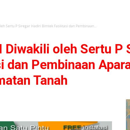
eh Sertu P Siregar Hadiri Bimtek Fasilitasi dan Pembinaan...
Diwakili oleh Sertu P S
asi dan Pembinaan Apa
matan Tanah