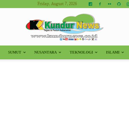
Friday, August 7, 2026
SUMUT
NUSANTARA
TEKNOLOGI
ISLAMI
Kundur
News