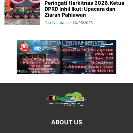
Peringati Harkitnas 2026, Ketua
DPRD Inhil Ikuti Upacara dan
Ziarah Pahlawan
Nia Nismaini
-
20/05/2026
ABOUT US