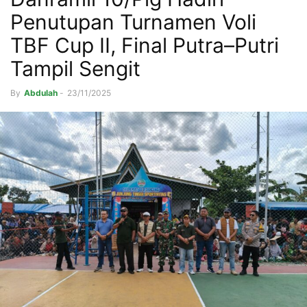
Penutupan Turnamen Voli
TBF Cup II, Final Putra–Putri
Tampil Sengit
By
Abdulah
-
23/11/2025