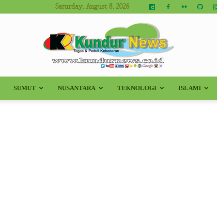
Saturday, August 8, 2026
SUMUT
NUSANTARA
TEKNOLOGI
ISLAMI
Kundur
News