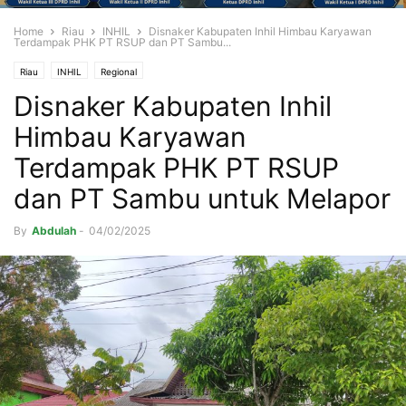
Home
Riau
INHIL
Disnaker Kabupaten Inhil Himbau Karyawan
Terdampak PHK PT RSUP dan PT Sambu...
Riau
INHIL
Regional
Disnaker Kabupaten Inhil
Himbau Karyawan
Terdampak PHK PT RSUP
dan PT Sambu untuk Melapor
By
Abdulah
-
04/02/2025