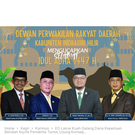
Home
Kepri
Karimun
EO Lakse Kuah Galang Dana Keperluan
Berobat Asyifa Penderita Tumor, Usung Konsep...