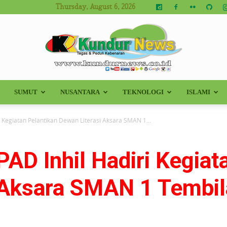
Thursday, August 6, 2026
SUMUT
NUSANTARA
TEKNOLOGI
ISLAMI
Kundur
i Kegiatan Pelantikan Dewan Literasi Aksara SMAN 1...
PAD Inhil Hadiri Kegiat
News
 Aksara SMAN 1 Tembi