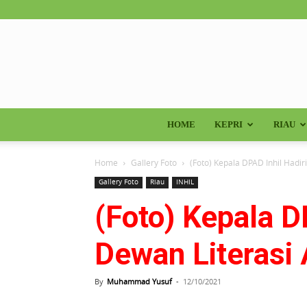
HOME
KEPRI
RIAU
Home
Gallery Foto
(Foto) Kepala DPAD Inhil Hadir
Gallery Foto
Riau
INHIL
(Foto) Kepala D
Dewan Literasi
By
Muhammad Yusuf
-
12/10/2021