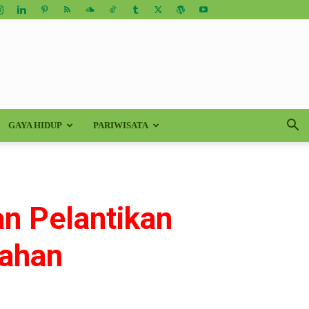
GAYA HIDUP
PARIWISATA
an Pelantikan
lahan