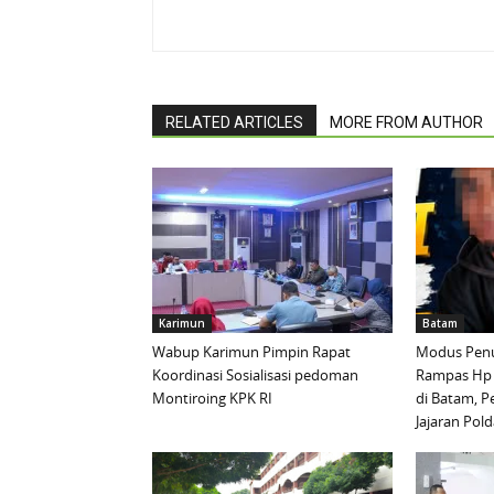
RELATED ARTICLES
MORE FROM AUTHOR
Karimun
Batam
Wabup Karimun Pimpin Rapat
Modus Penu
Koordinasi Sosialisasi pedoman
Rampas Hp
Montiroing KPK RI
di Batam, P
Jajaran Pold