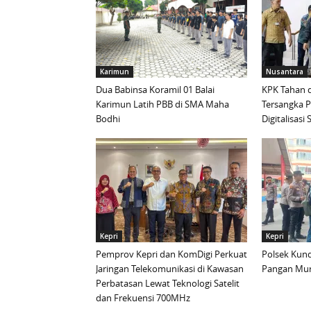
Karimun
Nusantara
Dua Babinsa Koramil 01 Balai
KPK Tahan d
Karimun Latih PBB di SMA Maha
Tersangka 
Bodhi
Digitalisas
Kepri
Kepri
Pemprov Kepri dan KomDigi Perkuat
Polsek Kund
Jaringan Telekomunikasi di Kawasan
Pangan Mur
Perbatasan Lewat Teknologi Satelit
dan Frekuensi 700MHz