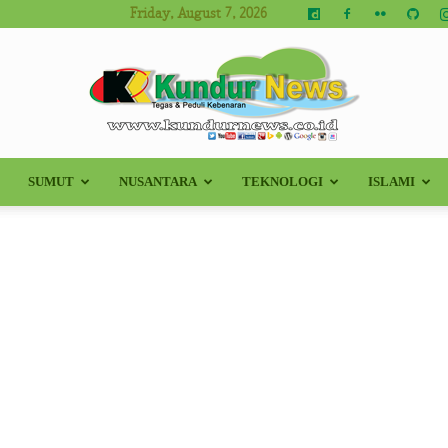
Friday, August 7, 2026
SUMUT
NUSANTARA
TEKNOLOGI
ISLAMI
Kundur
News