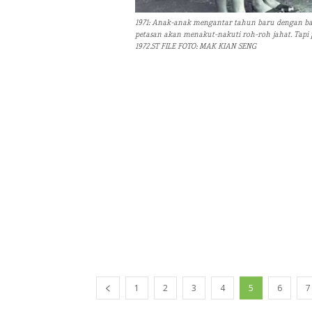
1971: Anak-anak mengantar tahun baru dengan ban
petasan akan menakut-nakuti roh-roh jahat. Tapi 
1972.ST FILE FOTO: MAK KIAN SENG
1
2
3
4
5
6
7