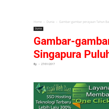
Home
Dunia
Gambar-gambar perayaan Tahun Baru
Dunia
Gambar-gambar 
Singapura Pulu
By
-
27/01/2017