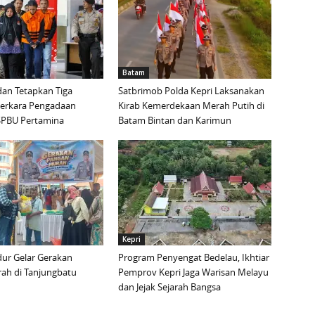
Batam
an Tetapkan Tiga
Satbrimob Polda Kepri Laksanakan
Perkara Pengadaan
Kirab Kemerdekaan Merah Putih di
i SPBU Pertamina
Batam Bintan dan Karimun
Kepri
ur Gelar Gerakan
Program Penyengat Bedelau, Ikhtiar
ah di Tanjungbatu
Pemprov Kepri Jaga Warisan Melayu
dan Jejak Sejarah Bangsa