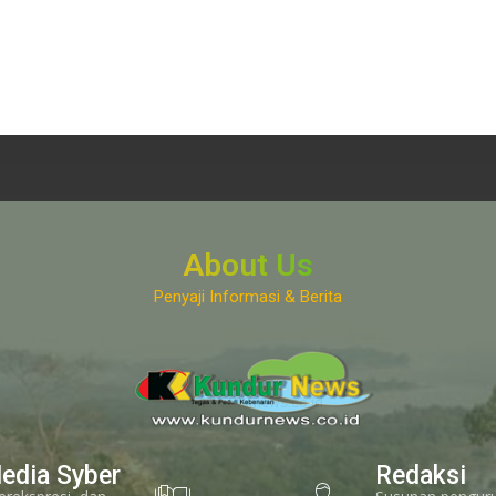
About Us
Penyaji Informasi & Berita
www.kundurnews.co.id
edia Syber
Redaksi