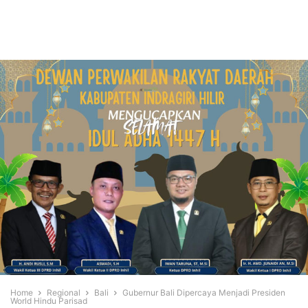
Home
Regional
Bali
Gubernur Bali Dipercaya Menjadi Presiden
World Hindu Parisad