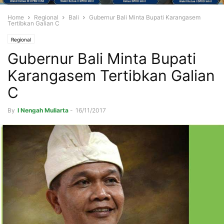
Home
Regional
Bali
Gubernur Bali Minta Bupati Karangasem
Tertibkan Galian C
Regional
Gubernur Bali Minta Bupati
Karangasem Tertibkan Galian
C
By
I Nengah Muliarta
-
16/11/2017