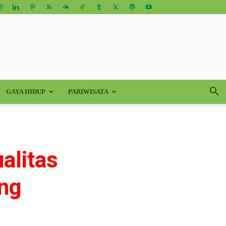
GAYA HIDUP
PARIWISATA
alitas
ang