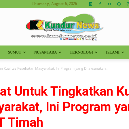
Thursday, August 6, 2026
SUMUT
NUSANTARA
TEKNOLOGI
ISLAMI
Kundur
an Kualitas Kesehatan Masyarakat, Ini Program yang Dilaksanakan...
at Untuk Tingkatkan Ku
News
arakat, Ini Program y
T Timah