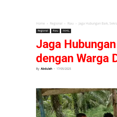
Home
Regional
Riau
Jaga Hubungan Baik, Sek
Regional
Riau
INHIL
Jaga Hubungan 
dengan Warga 
By
Abdulah
-
17/05/2025