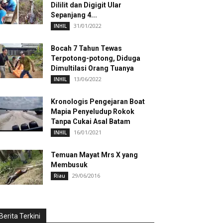
Dililit dan Digigit Ular
Sepanjang 4...
31/01/2022
INHIL
Bocah 7 Tahun Tewas
Terpotong-potong, Diduga
Dimultilasi Orang Tuanya
13/06/2022
INHIL
Kronologis Pengejaran Boat
Mapia Penyeludup Rokok
Tanpa Cukai Asal Batam
16/01/2021
INHIL
Temuan Mayat Mrs X yang
Membusuk
29/06/2016
Riau
Berita Terkini