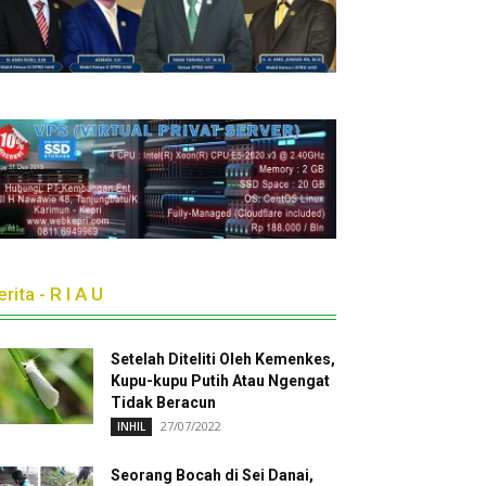
rita - R I A U
Setelah Diteliti Oleh Kemenkes,
Kupu-kupu Putih Atau Ngengat
Tidak Beracun
27/07/2022
INHIL
Seorang Bocah di Sei Danai,