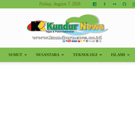
Friday, August 7, 2026
SUMUT
NUSANTARA
TEKNOLOGI
ISLAMI
Kundur
News