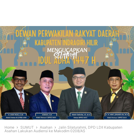
Home
SUMUT
Asahan
Jalin Silaturahmi, DPD LDII Kabupaten
Asahan Lakukan Audiensi ke Makodim 0208/AS