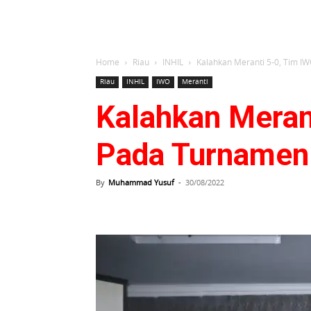
Home
Riau
INHIL
Kalahkan Meranti 5-0, Tim IWO
Riau
INHIL
IWO
Meranti
Kalahkan Merant
Pada Turnamen 
By
Muhammad Yusuf
-
30/08/2022