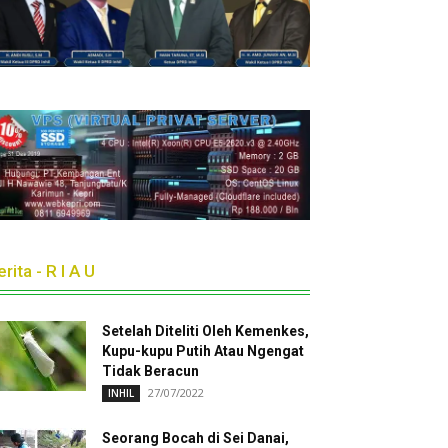
rita - R I A U
Setelah Diteliti Oleh Kemenkes,
Kupu-kupu Putih Atau Ngengat
Tidak Beracun
27/07/2022
INHIL
Seorang Bocah di Sei Danai,