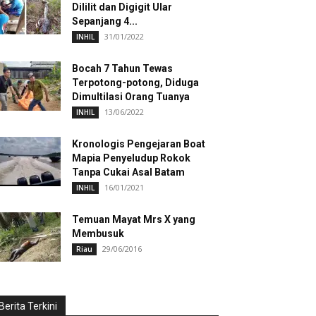
Dililit dan Digigit Ular
Sepanjang 4...
31/01/2022
INHIL
Bocah 7 Tahun Tewas
Terpotong-potong, Diduga
Dimultilasi Orang Tuanya
13/06/2022
INHIL
Kronologis Pengejaran Boat
Mapia Penyeludup Rokok
Tanpa Cukai Asal Batam
16/01/2021
INHIL
Temuan Mayat Mrs X yang
Membusuk
29/06/2016
Riau
Berita Terkini