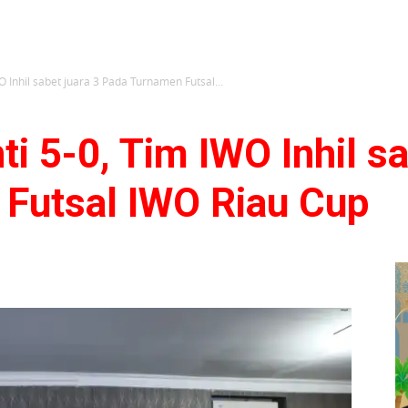
 Inhil sabet juara 3 Pada Turnamen Futsal...
i 5-0, Tim IWO Inhil sa
Futsal IWO Riau Cup