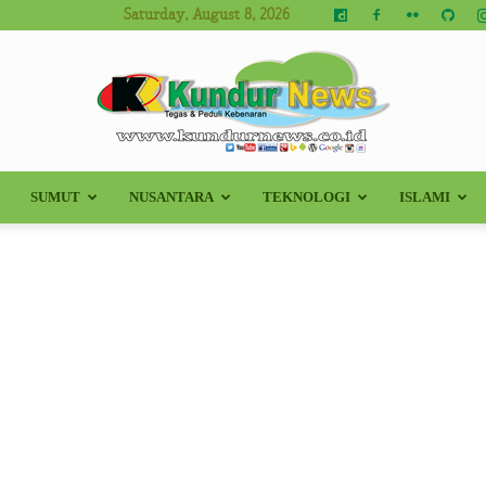
Saturday, August 8, 2026
SUMUT
NUSANTARA
TEKNOLOGI
ISLAMI
Kundur
News