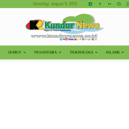
Saturday, August 8, 2026
SUMUT
NUSANTARA
TEKNOLOGI
ISLAMI
Kundur
News