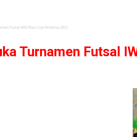
amen Futsal IWO Riau Cup Pertama 2021
uka Turnamen Futsal I