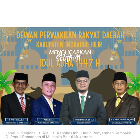
Home
Regional
Riau
Kapolres Inhil Hadiri Penyerahan Sembako
IDI Peduli Ramadhan di Musholla Baitul Mukarram