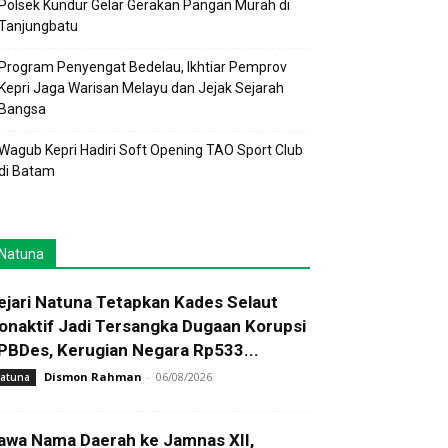
Polsek Kundur Gelar Gerakan Pangan Murah di
Tanjungbatu
Program Penyengat Bedelau, Ikhtiar Pemprov
Kepri Jaga Warisan Melayu dan Jejak Sejarah
Bangsa
Wagub Kepri Hadiri Soft Opening TAO Sport Club
di Batam
Natuna
ejari Natuna Tetapkan Kades Selaut
onaktif Jadi Tersangka Dugaan Korupsi
PBDes, Kerugian Negara Rp533...
Dismon Rahman
-
06/08/2026
atuna
awa Nama Daerah ke Jamnas XII,