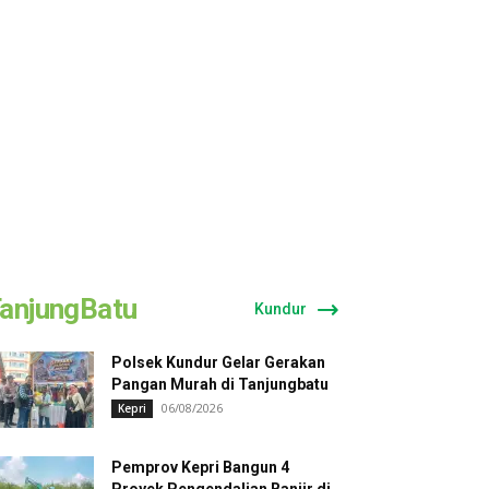
anjungBatu
Kundur
Polsek Kundur Gelar Gerakan
Pangan Murah di Tanjungbatu
06/08/2026
Kepri
Pemprov Kepri Bangun 4