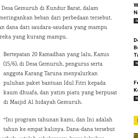
W
a Desa Gemuruh di Kundur Barat, dalam
N
eringankan beban dari perbedaan tersebut.
N
an dana dari saudara-saudara yang mampu
ereka yang kurang mampu.
D
B
Bertepatan 20 Ramadhan yang lalu, Kamis
T
(15/6), di Desa Gemuruh, pengurus serta
N
anggota Karang Taruna menyalurkan
F
puluhan paket bantuan Idul Fitri kepada
K
kaum dhuafa, dan yatim piatu yang berpusat
N
di Masjid Al hidayah Gemuruh.
“Ini program tahunan kami, dan Ini adalah
tahun ke empat kalinya. Dana-dana tersebut