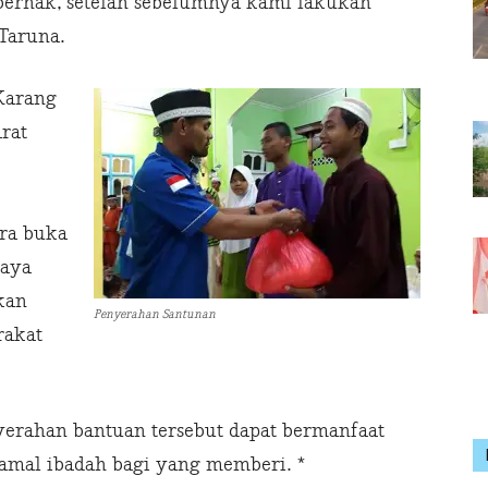
berhak, setelah sebelumnya kami lakukan
Taruna.
 Karang
rat
ra buka
paya
kan
Penyerahan Santunan
rakat
erahan bantuan tersebut dapat bermanfaat
amal ibadah bagi yang memberi. *