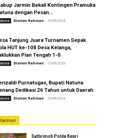
abup Jarmin Bekali Kontingen Pramuka
atuna dengan Pesan...
Dismon Rahman
-
06/08/2026
atuna
esa Tanjung Juara Turnamen Sepak
ola HUT ke-108 Desa Kelanga,
aklukkan Pian Tengah 1-0
Dismon Rahman
-
05/08/2026
atuna
erizaldi Purnatugas, Bupati Natuna
enang Dedikasi 26 Tahun untuk Daerah
Dismon Rahman
-
03/08/2026
atuna
Karimun
Satbrimob Polda Kepri