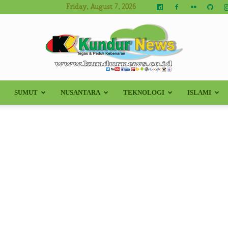
Friday, August 7, 2026
SUMUT
NUSANTARA
TEKNOLOGI
ISLAMI
Kundur
News