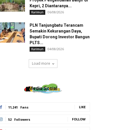
Proyek Pengendalian Banjir di
Kepri, 2 Diantaranya...
06/08/2026
Karimun
PLN Tanjungbatu Terancam
Semakin Kekurangan Daya,
Bupati Dorong Investor Bangun
PLTS...
04/08/2026
Karimun
Load more
Media Sosial
LIKE
11,241
Fans
FOLLOW
52
Followers