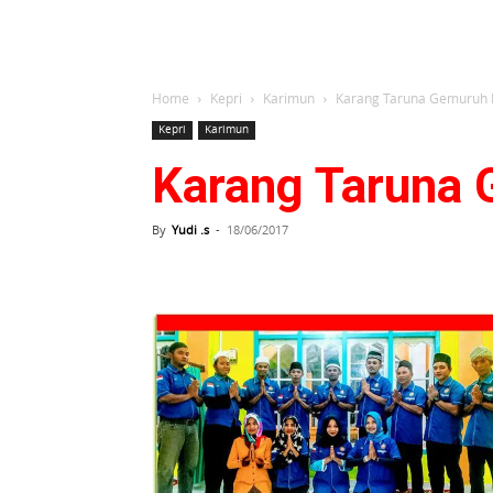
Home
Kepri
Karimun
Karang Taruna Gemuruh K
Kepri
Karimun
Karang Taruna 
By
Yudi .s
-
18/06/2017