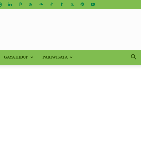
GAYA HIDUP
PARIWISATA