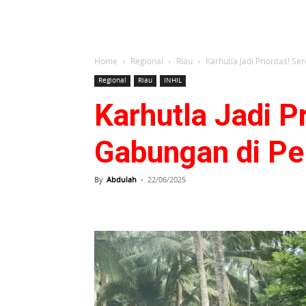
Home
Regional
Riau
Karhutla Jadi Prioritas! S
Regional
Riau
INHIL
Karhutla Jadi Pr
Gabungan di Pe
By
Abdulah
-
22/06/2025