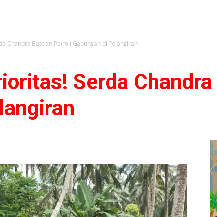
erda Chandra Bastian Patroli Gabungan di Pelangiran
ioritas! Serda Chandra 
langiran