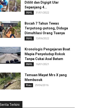
Dililit dan Digigit Ular
Sepanjang 4...
31/01/2022
INHIL
Bocah 7 Tahun Tewas
Terpotong-potong, Diduga
Dimultilasi Orang Tuanya
13/06/2022
INHIL
Kronologis Pengejaran Boat
Mapia Penyeludup Rokok
Tanpa Cukai Asal Batam
16/01/2021
INHIL
Temuan Mayat Mrs X yang
Membusuk
29/06/2016
Riau
Berita Terkini