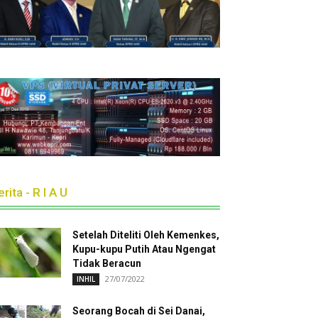
rita - R I A U
Setelah Diteliti Oleh Kemenkes,
Kupu-kupu Putih Atau Ngengat
Tidak Beracun
27/07/2022
INHIL
Seorang Bocah di Sei Danai,