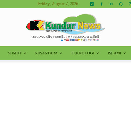
Friday, August 7, 2026
SUMUT
NUSANTARA
TEKNOLOGI
ISLAMI
Kundur
News