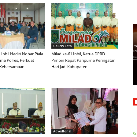
Gallery Foto
Inhil Hadiri Nobar Piala
Milad ke-61 Inhil, Ketua DPRD
ma Polres, Perkuat
Pimpin Rapat Paripurna Peringatan
n Kebersamaan
Hari Jadi Kabupaten
Advedtorial
Su