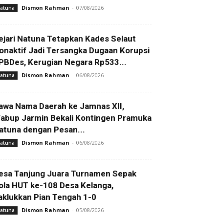
Dismon Rahman
-
07/08/2026
atuna
ejari Natuna Tetapkan Kades Selaut
onaktif Jadi Tersangka Dugaan Korupsi
PBDes, Kerugian Negara Rp533...
Dismon Rahman
-
06/08/2026
atuna
awa Nama Daerah ke Jamnas XII,
abup Jarmin Bekali Kontingen Pramuka
atuna dengan Pesan...
Dismon Rahman
-
06/08/2026
atuna
esa Tanjung Juara Turnamen Sepak
ola HUT ke-108 Desa Kelanga,
aklukkan Pian Tengah 1-0
Dismon Rahman
-
05/08/2026
atuna