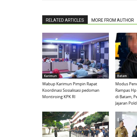
RELATED ARTICLES
MORE FROM AUTHOR
Karimun
Batam
Wabup Karimun Pimpin Rapat
Modus Penu
Koordinasi Sosialisasi pedoman
Rampas Hp
Montiroing KPK RI
di Batam, P
Jajaran Pold