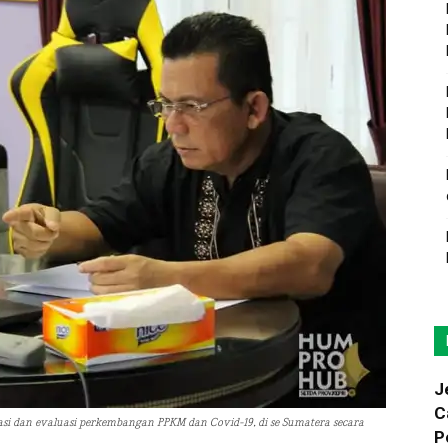
J
C
si dan evaluasi perkembangan PPKM dan Covid-19, di se Sumatera secara
P