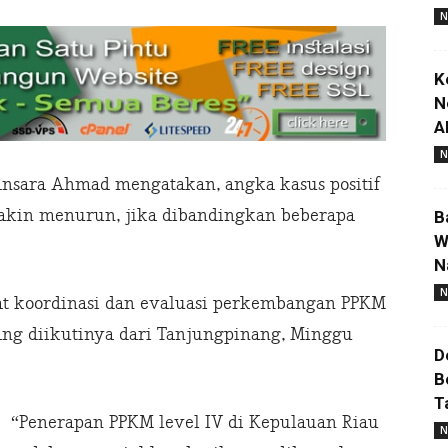
N
K
N
A
N
sara Ahmad mengatakan, angka kasus positif
emakin menurun, jika dibandingkan beberapa
B
W
N
N
at koordinasi dan evaluasi perkembangan PPKM
ang diikutinya dari Tanjungpinang, Minggu
D
B
T
“Penerapan PPKM level IV di Kepulauan Riau
N