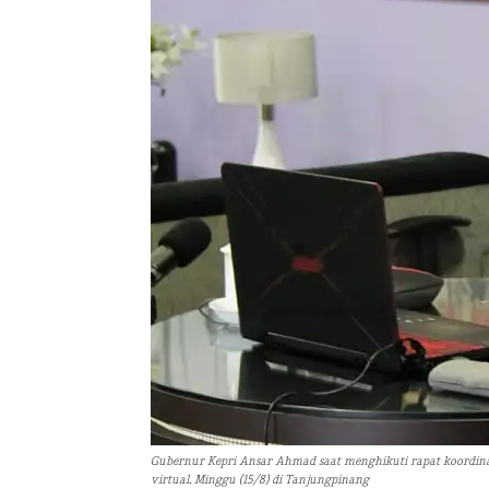
Gubernur Kepri Ansar Ahmad saat menghikuti rapat koordina
virtual, Minggu (15/8) di Tanjungpinang