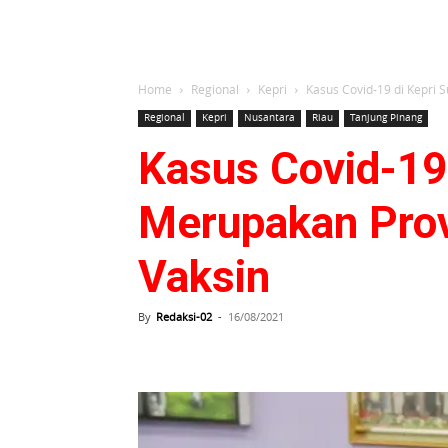
Home
Regional
Kepri
Kasus Covid-19 di Kepri 
Regional
Kepri
Nusantara
Riau
Tanjung Pinang
Kasus Covid-19 
Merupakan Prov
Vaksin
By
Redaksi-02
-
16/08/2021