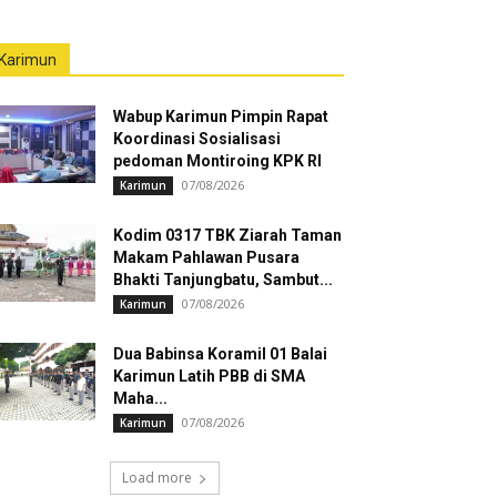
Karimun
Wabup Karimun Pimpin Rapat
Koordinasi Sosialisasi
pedoman Montiroing KPK RI
07/08/2026
Karimun
Kodim 0317 TBK Ziarah Taman
Makam Pahlawan Pusara
Bhakti Tanjungbatu, Sambut...
07/08/2026
Karimun
Dua Babinsa Koramil 01 Balai
Karimun Latih PBB di SMA
Maha...
07/08/2026
Karimun
Load more