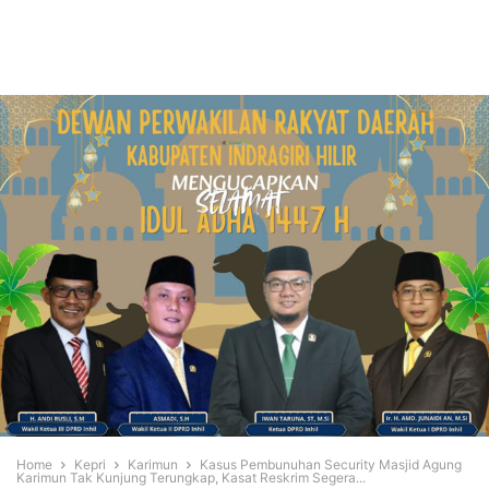
Home
Kepri
Karimun
Kasus Pembunuhan Security Masjid Agung
Karimun Tak Kunjung Terungkap, Kasat Reskrim Segera...