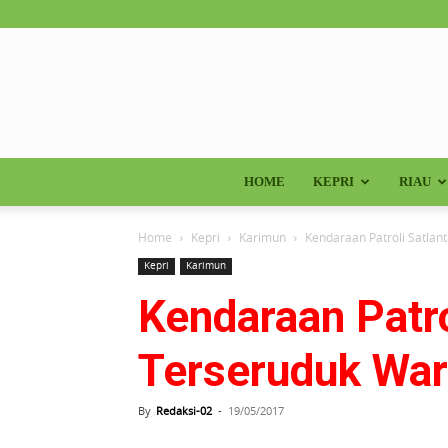
HOME
KEPRI
RIAU
Home
Kepri
Karimun
Kendaraan Patroli Satla
Kepri
Karimun
Kendaraan Patro
Terseruduk Wa
By
Redaksi-02
-
19/05/2017