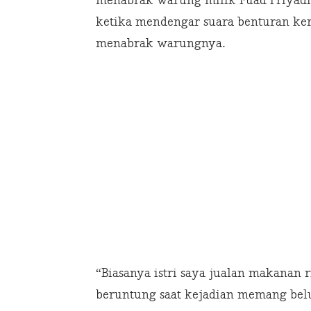
menabrak warung milik Fuad Priyadi.
ketika mendengar suara benturan kera
menabrak warungnya.
“Biasanya istri saya jualan makanan
beruntung saat kejadian memang belu