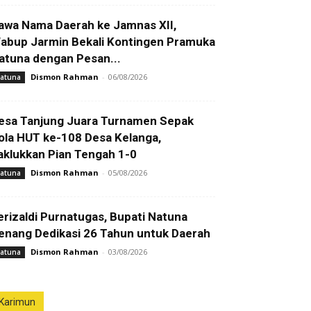
awa Nama Daerah ke Jamnas XII,
abup Jarmin Bekali Kontingen Pramuka
atuna dengan Pesan...
Dismon Rahman
-
06/08/2026
atuna
esa Tanjung Juara Turnamen Sepak
ola HUT ke-108 Desa Kelanga,
aklukkan Pian Tengah 1-0
Dismon Rahman
-
05/08/2026
atuna
erizaldi Purnatugas, Bupati Natuna
enang Dedikasi 26 Tahun untuk Daerah
Dismon Rahman
-
03/08/2026
atuna
Karimun