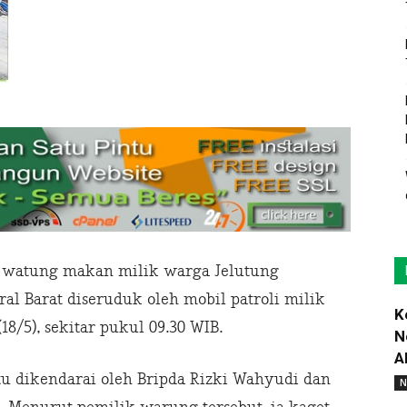
t watung makan milik warga Jelutung
l Barat diseruduk oleh mobil patroli milik
K
18/5), sekitar pukul 09.30 WIB.
N
A
itu dikendarai oleh Bripda Rizki Wahyudi dan
N