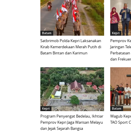
Batam
Kepri
Satbrimob Polda Kepri Laksanakan
Pemprov Ke
Kirab Kemerdekaan Merah Putih di
Jaringan Te
Batam Bintan dan Karimun
Perbatasan 
dan Frekue
Kepri
Batam
Program Penyengat Bedelau, Ikhtiar
Wagub Kepri
Pemprov Kepri Jaga Warisan Melayu
TAO Sport C
dan Jejak Sejarah Bangsa