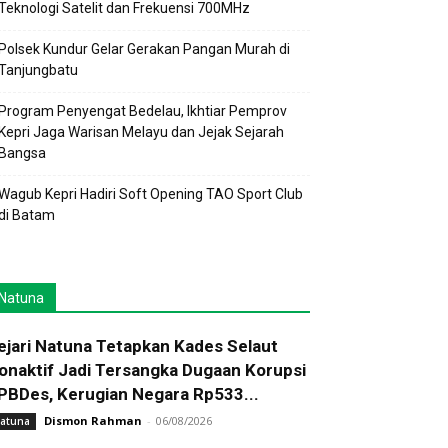
Teknologi Satelit dan Frekuensi 700MHz
Polsek Kundur Gelar Gerakan Pangan Murah di
Tanjungbatu
Program Penyengat Bedelau, Ikhtiar Pemprov
Kepri Jaga Warisan Melayu dan Jejak Sejarah
Bangsa
Wagub Kepri Hadiri Soft Opening TAO Sport Club
di Batam
Natuna
ejari Natuna Tetapkan Kades Selaut
onaktif Jadi Tersangka Dugaan Korupsi
PBDes, Kerugian Negara Rp533...
Dismon Rahman
-
06/08/2026
atuna