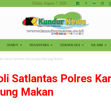
Friday, August 7, 2026
SUMUT
NUSANTARA
TEKNOLOGI
ISLAMI
Kundur
ntas Polres Karimun Terseruduk Warung Makan
li Satlantas Polres Ka
News
rung Makan