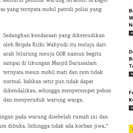
 Menurut pemilik warung tersebut, ia kaget
s yang ternyata mobil patroli polisi yang
B
W
N
N
Sedangkan kendaraan yang dikemudikan
oleh Bripda Rizki Wahyudi itu melaju dari
D
arah Jelurung meuju GOR namun begitu
B
sampai di tikungan Masjid Darussalam
T
ternyata mesin mobil mati dan rem tidak
N
normal, bahkan setir pun tidak dapat
dikendalikan, sehingga menyerempet pohon
F
K
dan menyeruduk warung warga.
N
 ringan pada warung disebelah rumah ini dan
m dibuka. Sehingga tidak ada korban jiwa,”