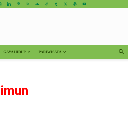
GAYA HIDUP
PARIWISATA
rimun