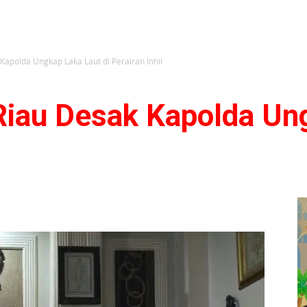
apolda Ungkap Laka Laut di Perairan Inhil
iau Desak Kapolda Un