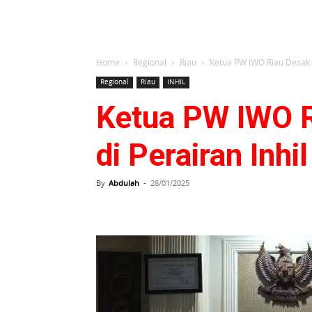
Home
Regional
Riau
Ketua PW IWO Riau Desak K
Regional
Riau
INHIL
Ketua PW IWO R
di Perairan Inhil
By
Abdulah
-
28/01/2025