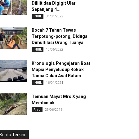
Dililit dan Digigit Ular
Sepanjang 4...
31/01/2022
INHIL
Bocah 7 Tahun Tewas
Terpotong-potong, Diduga
Dimultilasi Orang Tuanya
13/06/2022
INHIL
Kronologis Pengejaran Boat
Mapia Penyeludup Rokok
Tanpa Cukai Asal Batam
16/01/2021
INHIL
Temuan Mayat Mrs X yang
Membusuk
29/06/2016
Riau
Berita Terkini