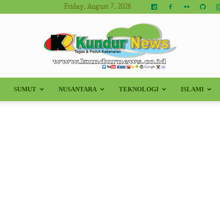
Friday, August 7, 2026
SUMUT
NUSANTARA
TEKNOLOGI
ISLAMI
Kundur
News