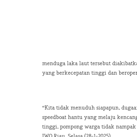
menduga laka laut tersebut diakibatk
yang berkecepatan tinggi dan beroper
“Kita tidak menuduh siapapun, dugaan
speedboat hantu yang melaju kencang
tinggi, pompong warga tidak nampak 
IWO Riau. Selasa (28-1-2025).