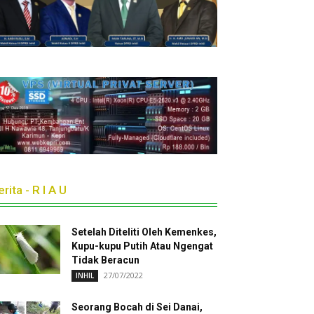
rita - R I A U
Setelah Diteliti Oleh Kemenkes,
Kupu-kupu Putih Atau Ngengat
Tidak Beracun
27/07/2022
INHIL
Seorang Bocah di Sei Danai,