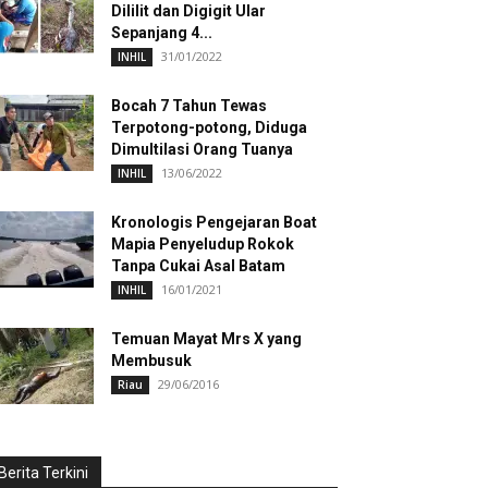
Dililit dan Digigit Ular
Sepanjang 4...
31/01/2022
INHIL
Bocah 7 Tahun Tewas
Terpotong-potong, Diduga
Dimultilasi Orang Tuanya
13/06/2022
INHIL
Kronologis Pengejaran Boat
Mapia Penyeludup Rokok
Tanpa Cukai Asal Batam
16/01/2021
INHIL
Temuan Mayat Mrs X yang
Membusuk
29/06/2016
Riau
Berita Terkini