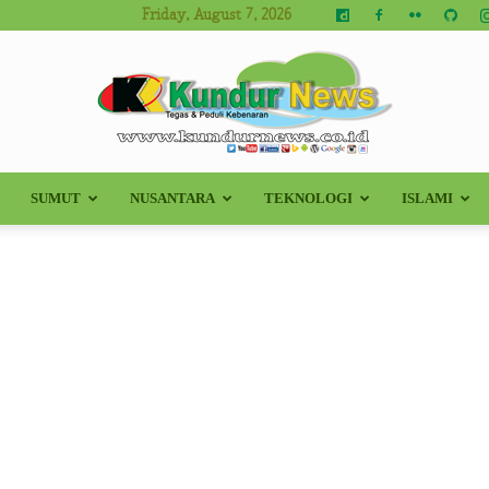
Friday, August 7, 2026
SUMUT
NUSANTARA
TEKNOLOGI
ISLAMI
Kundur
News