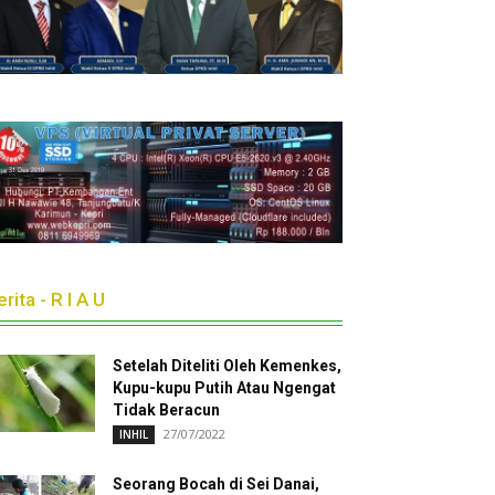
rita - R I A U
Setelah Diteliti Oleh Kemenkes,
Kupu-kupu Putih Atau Ngengat
Tidak Beracun
27/07/2022
INHIL
Seorang Bocah di Sei Danai,