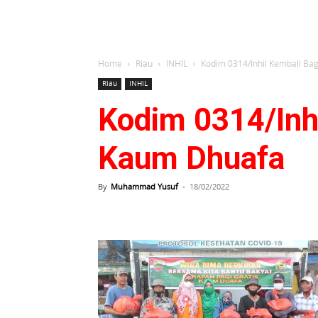
Home
Riau
INHIL
Kodim 0314/Inhil Kembali Ba
Riau
INHIL
Kodim 0314/Inhi
Kaum Dhuafa
By
Muhammad Yusuf
-
18/02/2022