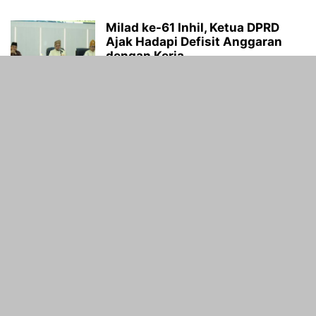
Milad ke-61 Inhil, Ketua DPRD
Ajak Hadapi Defisit Anggaran
dengan Kerja...
Nia Nismaini
-
14/06/2026
DPRD Inhil Dukung Langkah
Pemda Tekan Angka Stunting
Melalui Berbagai Program...
Nia Nismaini
-
13/06/2026
Pemkab Inhil Perkuat Tata Kelola
dan Kepastian Hukum Melalui
MoU dengan...
Nia Nismaini
-
25/05/2026
Sinergi Penanganan Karhutla,
DPRD Inhil Hadiri Rapat
Koordinasi Siaga Darurat