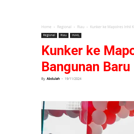
Home
Regional
Riau
Kunker ke Mapolres Inhil
Regional
Riau
INHIL
Kunker ke Mapo
Bangunan Baru
By
Abdulah
-
19/11/2024