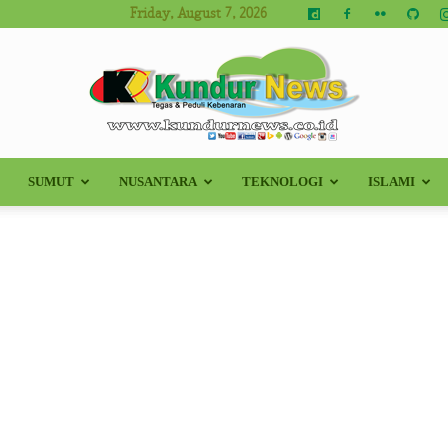
Friday, August 7, 2026
SUMUT
NUSANTARA
TEKNOLOGI
ISLAMI
Kundur
News