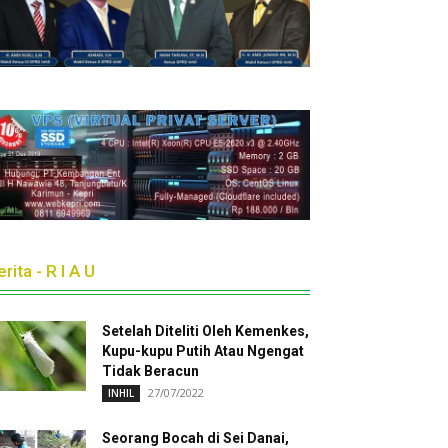
rita - R I A U
Setelah Diteliti Oleh Kemenkes,
Kupu-kupu Putih Atau Ngengat
Tidak Beracun
27/07/2022
INHIL
Seorang Bocah di Sei Danai,