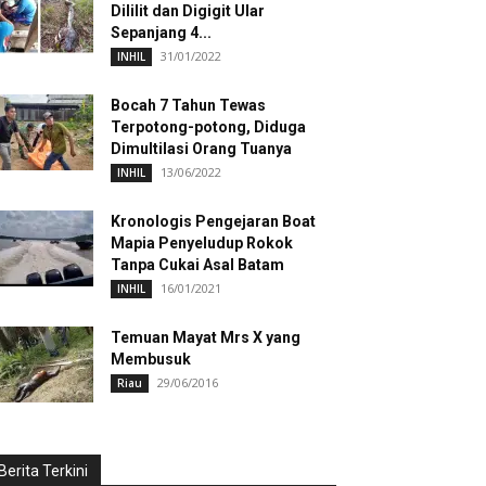
Dililit dan Digigit Ular
Sepanjang 4...
31/01/2022
INHIL
Bocah 7 Tahun Tewas
Terpotong-potong, Diduga
Dimultilasi Orang Tuanya
13/06/2022
INHIL
Kronologis Pengejaran Boat
Mapia Penyeludup Rokok
Tanpa Cukai Asal Batam
16/01/2021
INHIL
Temuan Mayat Mrs X yang
Membusuk
29/06/2016
Riau
Berita Terkini