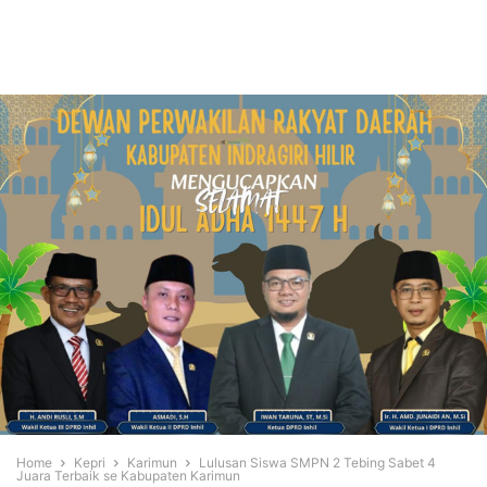
Home
Kepri
Karimun
Lulusan Siswa SMPN 2 Tebing Sabet 4
Juara Terbaik se Kabupaten Karimun