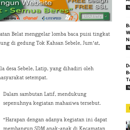
N
B
W
tan Belat menggelar lomba baca puisi tingkat
N
ung di gedung Tok Kahsan Sebele, Jum’at,
N
D
 desa Sebele, Latip, yang dihadiri oleh
B
asyarakat setempat.
T
N
Dalam sambutan Latif, mendukung
sepenuhnya kegiatan mahasiwa tersebut.
“Harapan dengan adanya kegiatan ini dapat
membangun SDM anak-anak di Kecamatan