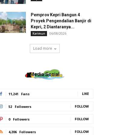
Pemprov Kepri Bangun 4
Proyek Pengendalian Banjir di
Kepri, 2 Diantaranya...
06/08/2026
Karimun
Load more
Media Sosial
LIKE
11,241
Fans
FOLLOW
52
Followers
FOLLOW
0
Followers
FOLLOW
4,206
Followers