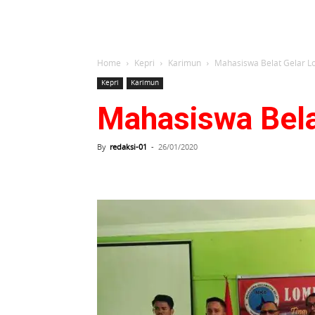
Home
Kepri
Karimun
Mahasiswa Belat Gelar Lo
Kepri
Karimun
Mahasiswa Bela
By
redaksi-01
-
26/01/2020