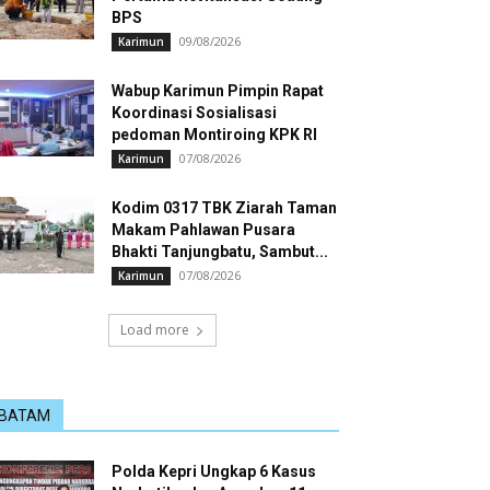
BPS
09/08/2026
Karimun
Wabup Karimun Pimpin Rapat
Koordinasi Sosialisasi
pedoman Montiroing KPK RI
07/08/2026
Karimun
Kodim 0317 TBK Ziarah Taman
Makam Pahlawan Pusara
Bhakti Tanjungbatu, Sambut...
07/08/2026
Karimun
Load more
BATAM
Polda Kepri Ungkap 6 Kasus