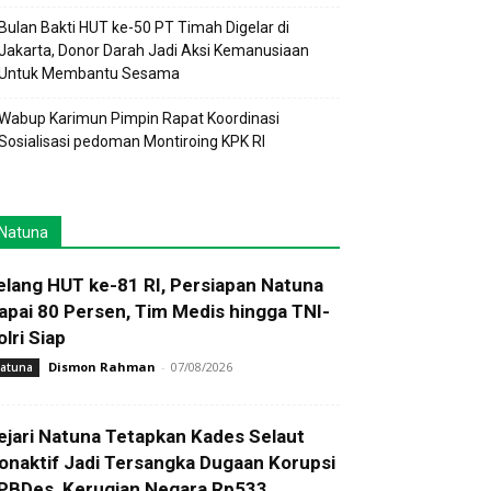
Bulan Bakti HUT ke-50 PT Timah Digelar di
Jakarta, Donor Darah Jadi Aksi Kemanusiaan
Untuk Membantu Sesama
Wabup Karimun Pimpin Rapat Koordinasi
Sosialisasi pedoman Montiroing KPK RI
Natuna
elang HUT ke-81 RI, Persiapan Natuna
apai 80 Persen, Tim Medis hingga TNI-
olri Siap
Dismon Rahman
-
07/08/2026
atuna
ejari Natuna Tetapkan Kades Selaut
onaktif Jadi Tersangka Dugaan Korupsi
PBDes, Kerugian Negara Rp533...