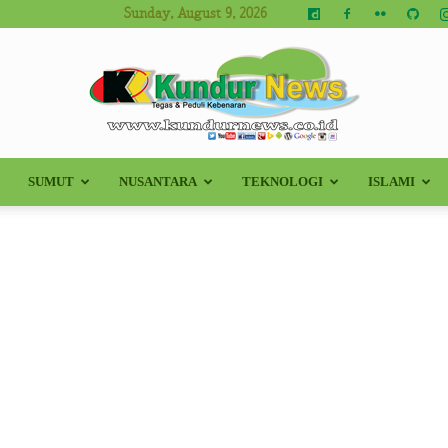
Sunday, August 9, 2026
SUMUT
NUSANTARA
TEKNOLOGI
ISLAMI
Kundur
News