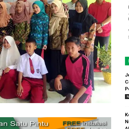
J
C
P
N
K
N
A