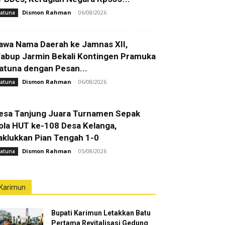
Dismon Rahman
-
06/08/2026
atuna
awa Nama Daerah ke Jamnas XII,
abup Jarmin Bekali Kontingen Pramuka
atuna dengan Pesan...
Dismon Rahman
-
06/08/2026
atuna
esa Tanjung Juara Turnamen Sepak
ola HUT ke-108 Desa Kelanga,
aklukkan Pian Tengah 1-0
Dismon Rahman
-
05/08/2026
atuna
Karimun
Bupati Karimun Letakkan Batu
Pertama Revitalisasi Gedung