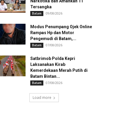
Narkotika dan Amankan 11
Tersangka
09/08/2026
Batam
Modus Penumpang Ojek Online
Rampas Hp dan Motor
Pengemudi di Batam,...
07/08/2026
Batam
Satbrimob Polda Kepri
Laksanakan Kirab
Kemerdekaan Merah Putih di
Batam Bintan...
07/08/2026
Batam
Load more