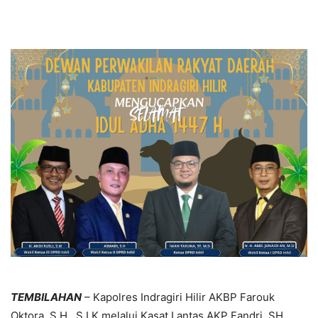
TEMBILAHAN
– Kapolres Indragiri Hilir AKBP Farouk
Oktora, S.H,. S.I.K melalui Kasat Lantas AKP Fandri, SH