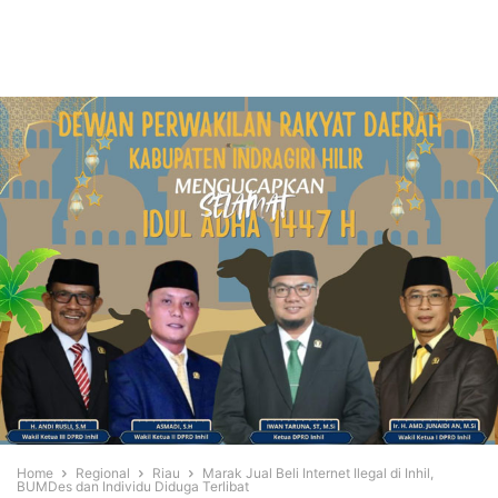
Home
Regional
Riau
Marak Jual Beli Internet Ilegal di Inhil,
BUMDes dan Individu Diduga Terlibat