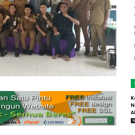
K
N
A
N