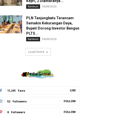
Kepri, 2 Diantaranya...
06/08/2026
Karimun
PLN Tanjungbatu Terancam
Semakin Kekurangan Daya,
Bupati Dorong Investor Bangun
PLTS...
04/08/2026
Karimun
Load more
Media Sosial
LIKE
11,241
Fans
FOLLOW
52
Followers
FOLLOW
0
Followers