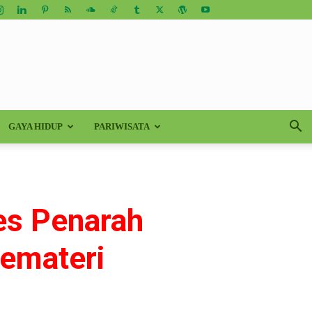
GAYA HIDUP
PARIWISATA
s Penarah
Pemateri