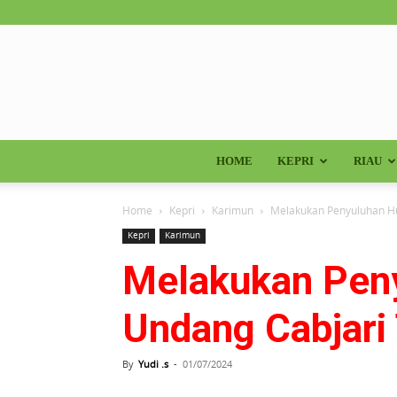
HOME
KEPRI
RIAU
Home
Kepri
Karimun
Melakukan Penyuluhan H
Kepri
Karimun
Melakukan Pen
Undang Cabjari
By
Yudi .s
-
01/07/2024