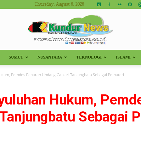
Thursday, August 6, 2026
SUMUT
NUSANTARA
TEKNOLOGI
ISLAMI
Kundur
ukum, Pemdes Penarah Undang Cabjari Tanjungbatu Sebagai Pemateri
yuluhan Hukum, Pemde
News
 Tanjungbatu Sebagai 