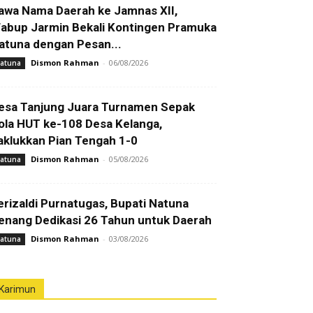
awa Nama Daerah ke Jamnas XII,
abup Jarmin Bekali Kontingen Pramuka
atuna dengan Pesan...
Dismon Rahman
-
06/08/2026
atuna
esa Tanjung Juara Turnamen Sepak
ola HUT ke-108 Desa Kelanga,
aklukkan Pian Tengah 1-0
Dismon Rahman
-
05/08/2026
atuna
erizaldi Purnatugas, Bupati Natuna
enang Dedikasi 26 Tahun untuk Daerah
Dismon Rahman
-
03/08/2026
atuna
Karimun