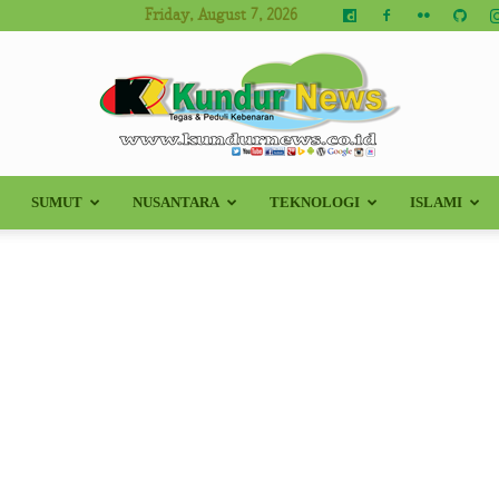
Friday, August 7, 2026
SUMUT
NUSANTARA
TEKNOLOGI
ISLAMI
Kundur
News