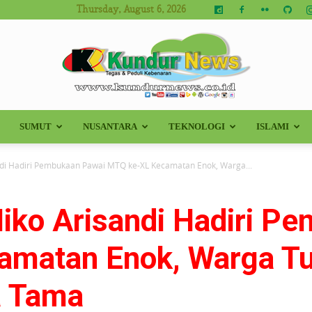
Thursday, August 6, 2026
SUMUT
NUSANTARA
TEKNOLOGI
ISLAMI
Kundur
ndi Hadiri Pembukaan Pawai MTQ ke-XL Kecamatan Enok, Warga...
Niko Arisandi Hadiri P
News
amatan Enok, Warga T
a Tama