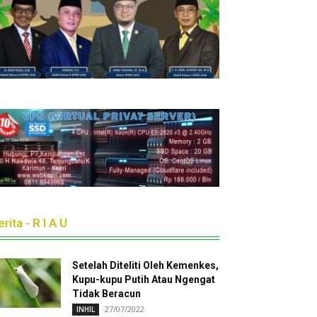
rita - R I A U
Setelah Diteliti Oleh Kemenkes,
Kupu-kupu Putih Atau Ngengat
Tidak Beracun
27/07/2022
INHIL