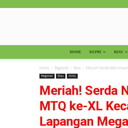
HOME
KEPRI
RIAU
Home
Regional
Riau
Meriah! Serda Niko Arisa
Regional
Riau
INHIL
Meriah! Serda 
MTQ ke-XL Kec
Lapangan Meg