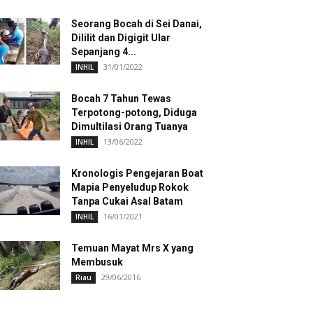
Seorang Bocah di Sei Danai,
Dililit dan Digigit Ular
Sepanjang 4...
31/01/2022
INHIL
Bocah 7 Tahun Tewas
Terpotong-potong, Diduga
Dimultilasi Orang Tuanya
13/06/2022
INHIL
Kronologis Pengejaran Boat
Mapia Penyeludup Rokok
Tanpa Cukai Asal Batam
16/01/2021
INHIL
Temuan Mayat Mrs X yang
Membusuk
29/06/2016
Riau