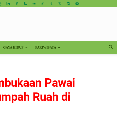
GAYA HIDUP
PARIWISATA
embukaan Pawai
umpah Ruah di