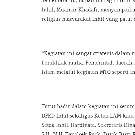
Sementara itu, Bupati Indragiri Hilir
Inhil, Muamar Khadafi, menyampaika
religius masyarakat Inhil yang patut 
“Kegiatan ini sangat strategis dala
berakhlak mulia. Pemerintah daerah
Islam melalui kegiatan MTQ seperti i
Turut hadir dalam kegiatan ini sejum
DPRD Inhil sekaligus Ketua LAM Riau K
Setda Inhil. Hardinata, Sekretaris Di
S.H., M.H, Kapolsek Enok. Datok Basri