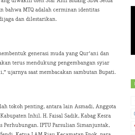
 yang diwakili oleh Staf Ahli Bidang SDM Setda
n bahwa MTQ adalah cerminan identitas
dijaga dan dilestarikan.
m membentuk generasi muda yang Qur’ani dan
 akan terus mendukung pengembangan syiar
ni,” ujarnya saat membacakan sambutan Bupati.
lah tokoh penting, antara lain Asmadi, Anggota
abupaten Inhil. H. Faisal Sadik, Kabag Kesra
nas Perhubungan. IPTU Parsulian Simanjuntak,
 Efendi, Ketua LAM Riau Kecamatan Enok, para