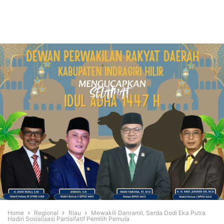
Home
Regional
Riau
Mewakili Danramil, Serda Dodi Eka Putra
Hadiri Sosialisasi Partisifatif Pemilih Pemula