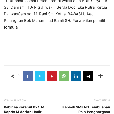
Turut hadir Camat Pelangiran di wakili oleh Bpk. Suryanur
SE. Danramil 10/ Plg di wakili Serda Dodi Eka Putra, Ketua
PanwasCam sdr M. Rani SH. Ketua. BAWASLU Kec
Pelangiran Bpk Muhammad Ramli SH. Perwakilan pemilih
formula.
Previous article
Next article
Babinsa Koramil 02/TM
Kepsek SMKN 1 Tembilahan
Kopda M Adrian Hadiri
Raih Penghargaan