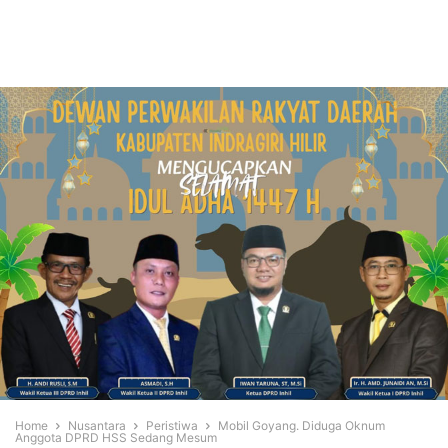
Home
Nusantara
Peristiwa
Mobil Goyang. Diduga Oknum
Anggota DPRD HSS Sedang Mesum