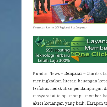
Peresmian kantor OJK Regional 8 di Denpasar
Kundur News –
Denpasar
– Otoritas J
meningkatkan literasi keuangan kepa
terfokus melakukan pendampingan d
masyarakat tetapi mampu memberik
akses keuangan yang baik. Harapan t