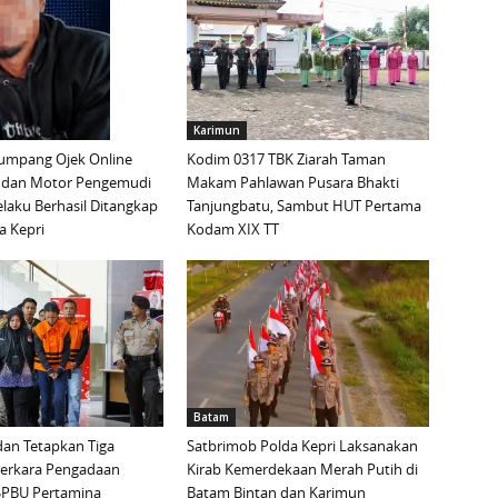
Karimun
mpang Ojek Online
Kodim 0317 TBK Ziarah Taman
 dan Motor Pengemudi
Makam Pahlawan Pusara Bhakti
elaku Berhasil Ditangkap
Tanjungbatu, Sambut HUT Pertama
a Kepri
Kodam XIX TT
Batam
an Tetapkan Tiga
Satbrimob Polda Kepri Laksanakan
Perkara Pengadaan
Kirab Kemerdekaan Merah Putih di
i SPBU Pertamina
Batam Bintan dan Karimun