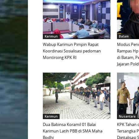
Karimun
Batam
Wabup Karimun Pimpin Rapat
Modus Penu
Koordinasi Sosialisasi pedoman
Rampas Hp
Montiroing KPK RI
di Batam, P
Jajaran Pold
Karimun
Nusantara
Dua Babinsa Koramil 01 Balai
KPK Tahan d
Karimun Latih PBB di SMA Maha
Tersangka 
Bodhi
Digitalisas