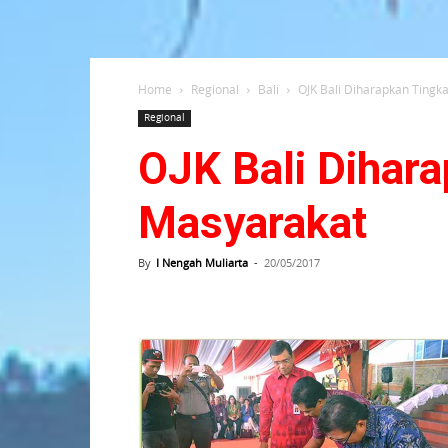
Home
Regional
Bali
OJK Bali Diharapkan Tingk
Regional
OJK Bali Dihara
Masyarakat
By
I Nengah Muliarta
-
20/05/2017