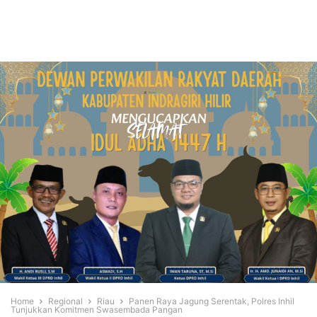
Home
Regional
Riau
Panen Raya Jagung Serentak, Polres Inhil
Tunjukkan Komitmen Swasembada Pangan