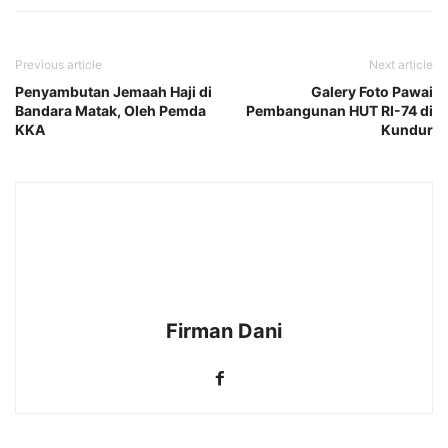
Previous article
Next article
Penyambutan Jemaah Haji di
Galery Foto Pawai
Bandara Matak, Oleh Pemda
Pembangunan HUT RI-74 di
KKA
Kundur
Firman Dani