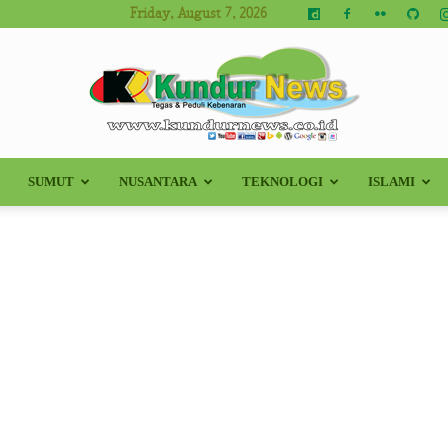
Friday, August 7, 2026
SUMUT
NUSANTARA
TEKNOLOGI
ISLAMI
Kundur
News