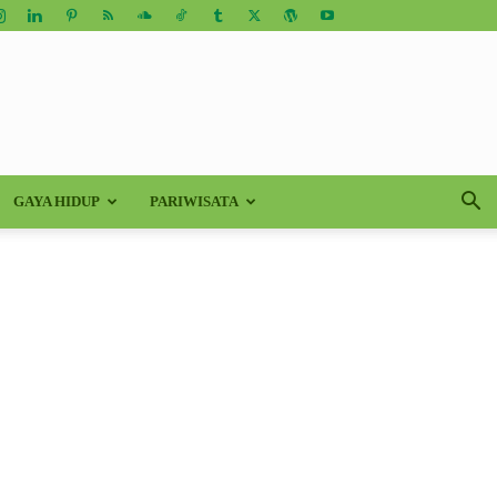
GAYA HIDUP
PARIWISATA