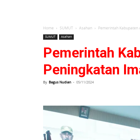
Home
SUMUT
Asahan
Pemerintah Kabupaten 
SUMUT
Asahan
Pemerintah Kab
Peningkatan Im
By
Bagus Nudian
-
05/11/2024