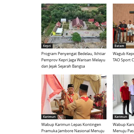
Kepri
Batam
Program Penyengat Bedelau, Ikhtiar
Wagub Kepri
Pemprov Kepri Jaga Warisan Melayu
TAO Sport C
dan Jejak Sejarah Bangsa
Karimun
Karimun
Wabup Karimun Lepas Kontingen
Wabup Kari
Pramuka Jambore Nasional Menuju
Menuju Pask