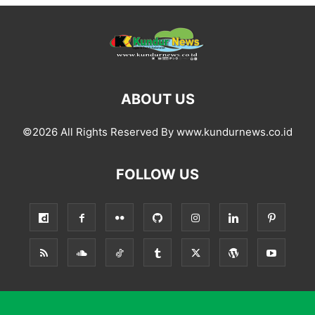
ABOUT US
©2026 All Rights Reserved By www.kundurnews.co.id
FOLLOW US