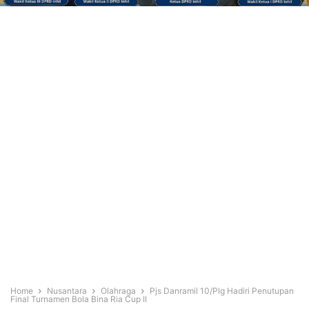
Home
Nusantara
Olahraga
Pjs Danramil 10/Plg Hadiri Penutupan
Final Turnamen Bola Bina Ria Cup II