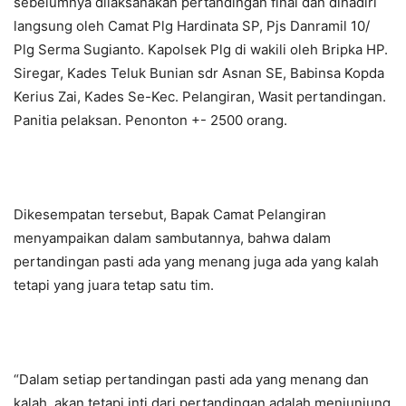
sebelumnya dilaksanakan pertandingan final dan dihadiri
langsung oleh Camat Plg Hardinata SP, Pjs Danramil 10/
Plg Serma Sugianto. Kapolsek Plg di wakili oleh Bripka HP.
Siregar, Kades Teluk Bunian sdr Asnan SE, Babinsa Kopda
Kerius Zai, Kades Se-Kec. Pelangiran, Wasit pertandingan.
Panitia pelaksan. Penonton +- 2500 orang.
Dikesempatan tersebut, Bapak Camat Pelangiran
menyampaikan dalam sambutannya, bahwa dalam
pertandingan pasti ada yang menang juga ada yang kalah
tetapi yang juara tetap satu tim.
“Dalam setiap pertandingan pasti ada yang menang dan
kalah, akan tetapi inti dari pertandingan adalah menjunjung