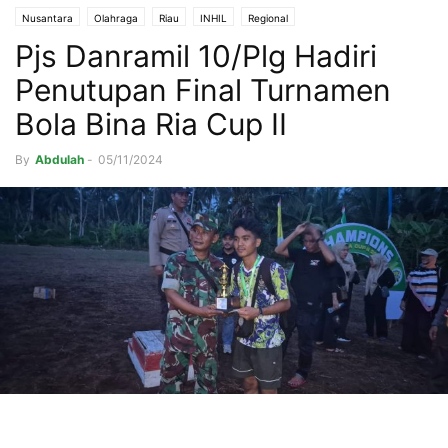
Nusantara
Olahraga
Riau
INHIL
Regional
Pjs Danramil 10/Plg Hadiri
Penutupan Final Turnamen
Bola Bina Ria Cup II
By
Abdulah
-
05/11/2024