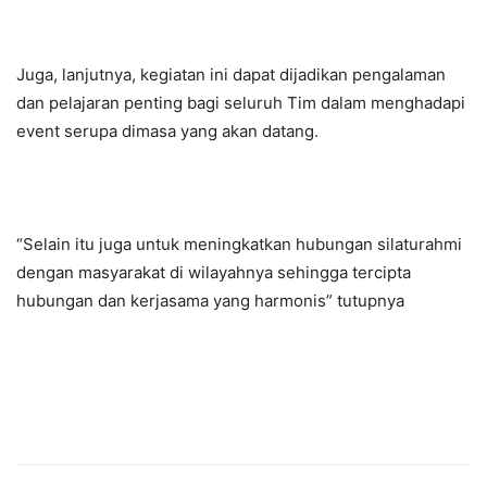
Juga, lanjutnya, kegiatan ini dapat dijadikan pengalaman
dan pelajaran penting bagi seluruh Tim dalam menghadapi
event serupa dimasa yang akan datang.
“Selain itu juga untuk meningkatkan hubungan silaturahmi
dengan masyarakat di wilayahnya sehingga tercipta
hubungan dan kerjasama yang harmonis” tutupnya