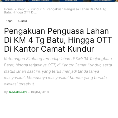
Home
Kepri
Kundur
Pengakuan Penguasa Lahan Di KM 4 Tg
Batu, Hingga OTT Di...
Kepri
Kundur
Pengakuan Penguasa Lahan
Di KM 4 Tg Batu, Hingga OTT
Di Kantor Camat Kundur
Keterangan Sitohang terhadap lahan di KM-04 Tanjungbatu
Barat, hingga terjadinya OTT, di Kantor Camat Kundur, serta
status lahan saat ini, yang terus menjadi tanda tanya
masyarakat, khususnya masyarakat Kundur yang berada
dilokasi tersebut.
By
Redaksi-02
-
06/04/2018