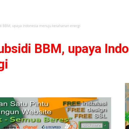
i BBM, upaya Indonesia menuju ketahanan energi
bsidi BBM, upaya Ind
gi