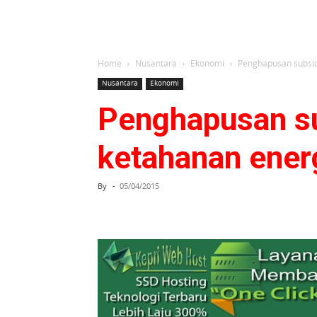
Home
Nusantara
Ekonomi
Penghapusan subsid
Nusantara
Ekonomi
Penghapusan su
ketahanan ener
By
-
05/04/2015