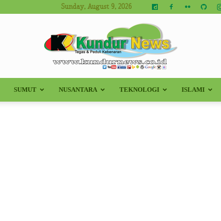
Sunday, August 9, 2026
SUMUT
NUSANTARA
TEKNOLOGI
ISLAMI
Kundur
News