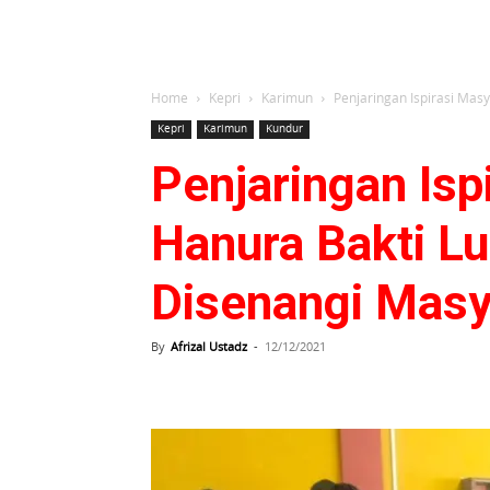
Home
Kepri
Karimun
Penjaringan Ispirasi Masy
Kepri
Karimun
Kundur
Penjaringan Isp
Hanura Bakti Lu
Disenangi Masy
By
Afrizal Ustadz
-
12/12/2021