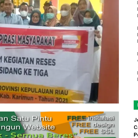
J
C
P