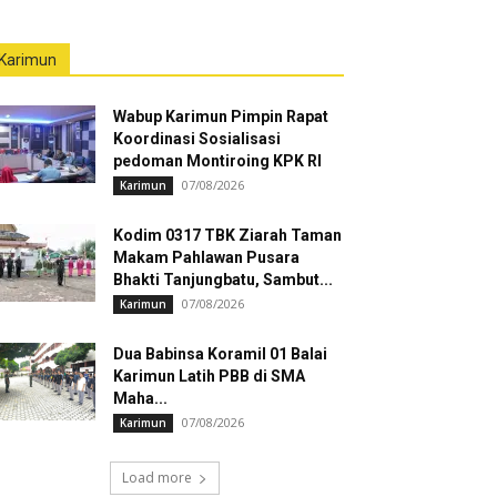
Karimun
Wabup Karimun Pimpin Rapat
Koordinasi Sosialisasi
pedoman Montiroing KPK RI
07/08/2026
Karimun
Kodim 0317 TBK Ziarah Taman
Makam Pahlawan Pusara
Bhakti Tanjungbatu, Sambut...
07/08/2026
Karimun
Dua Babinsa Koramil 01 Balai
Karimun Latih PBB di SMA
Maha...
07/08/2026
Karimun
Load more