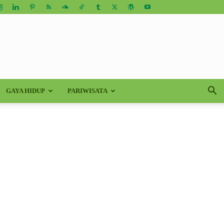
GAYA HIDUP
PARIWISATA