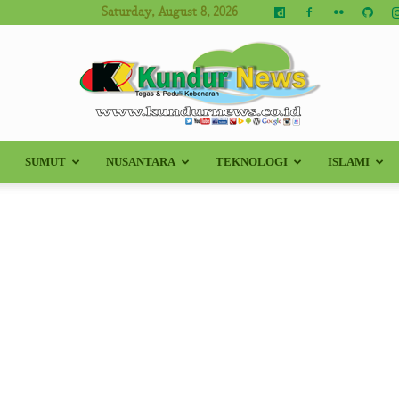
Saturday, August 8, 2026
SUMUT
NUSANTARA
TEKNOLOGI
ISLAMI
Kundur
News