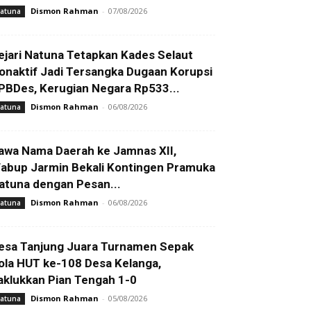
Dismon Rahman
-
07/08/2026
atuna
ejari Natuna Tetapkan Kades Selaut
onaktif Jadi Tersangka Dugaan Korupsi
PBDes, Kerugian Negara Rp533...
Dismon Rahman
-
06/08/2026
atuna
awa Nama Daerah ke Jamnas XII,
abup Jarmin Bekali Kontingen Pramuka
atuna dengan Pesan...
Dismon Rahman
-
06/08/2026
atuna
esa Tanjung Juara Turnamen Sepak
ola HUT ke-108 Desa Kelanga,
aklukkan Pian Tengah 1-0
Dismon Rahman
-
05/08/2026
atuna