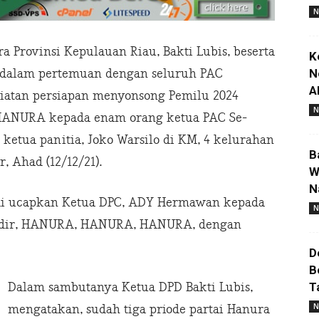
N
a Provinsi Kepulauan Riau, Bakti Lubis, beserta
K
N
 dalam pertemuan dengan seluruh PAC
A
atan persiapan menyonsong Pemilu 2024
N
 HANURA kepada enam orang ketua PAC Se-
etua panitia, Joko Warsilo di KM, 4 kelurahan
B
 Ahad (12/12/21).
W
N
 di ucapkan Ketua DPC, ADY Hermawan kepada
N
 hadir, HANURA, HANURA, HANURA, dengan
D
B
T
Dalam sambutanya Ketua DPD Bakti Lubis,
N
mengatakan, sudah tiga priode partai Hanura